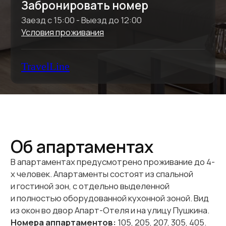
Об апартаментах
В апартаментах предусмотрено проживание до 4-
х человек. Апартаменты состоят из спальной
и гостиной зон, с отдельно выделенной
и полностью оборудованной кухонной зоной. Вид
из окон во двор Апарт-Отеля и на улицу Пушкина.
Номера аппартаментов:
105, 205, 207, 305, 405.
Площадь:
40 кв.м.
Кол-во комнат:
2
Кол-во ванных комнат:
1
Спальных мест:
2 + 2
Удобства в номере:
Wi-Fi
Спутниковое ТВ
Кофемашина
Временная
Кондиционер
регистрация
Посудомоечная
Еженедельная
машина
уборка
Косметические
Смена
принадлежности
постельного
Халат и тапочки
белья и
Хранение багажа