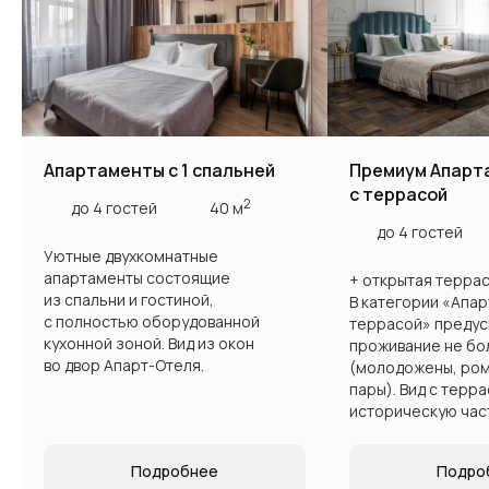
Контакты и адрес
Контакты
Апартаменты с 1 спальней
Премиум Апарт
Служба бронирования:
с террасой
8 (960) 048-01-26
2
до 4 гостей
40 м
Адрес отеля
до 4 гостей
г. Казань, ул. Пушкина 26
Уютные двухкомнатные
Email:
апартаменты состоящие
+ открытая терраса
reservation_kazan@intermarkresidence.com
из спальни и гостиной,
В категории «Апа
с полностью оборудованной
террасой» преду
кухонной зоной. Вид из окон
проживание не бол
во двор Апарт-Отеля.
(молодожены, ро
пары). Вид с терр
историческую час
5.0
Хорошее место
Подробнее
Подро
по версии Яндекс